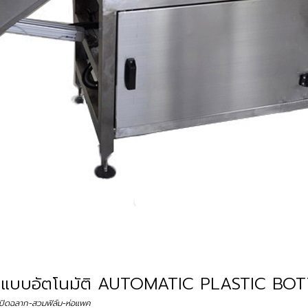
่ถุงแบบอัตโนมัติ AUTOMATIC PLASTIC B
งปิดฉลาก-สวมฟิล์ม-ห่อแพค