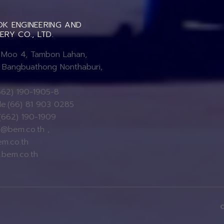
K ENGINEERING AND
ERY CO., LTD.
 Moo 4, Tambon Lahan,
Bangbuathong Nonthaburi,
662) 190-1905-8
e.(66) 81 903 0285
(662) 190-1909
@bem.co.th ,
m.co.th
bem.co.th
©