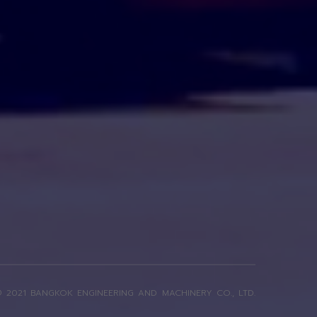
 2021 BANGKOK ENGINEERING AND MACHINERY CO., LTD.