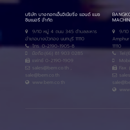
บริษัท บางกอกเอ็นจิเนียริ่ง แอนด์ แมช
BANGKO
ชินเนอรี จำกัด
MACHIN
9/10 หมู่ 4 ถนน 345 ตำบลละหาร
9/10
อำเภอบางบัวทอง นนทบุรี 11110
Amphur 
โทร. 0-2190-1905-8
11110
มือถือ.(66) 81 903 0285
Tel.(
แฟกซ์ 0-2190-1909
Mobil
sales@bem.co.th ,
Fax. 
sale@bem.co.th
sales
www.bem.co.th
sale@be
www.