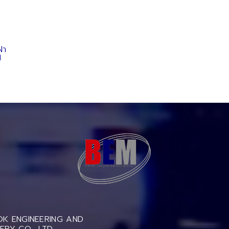
ฝา
H
K ENGINEERING AND
ERY CO., LTD.