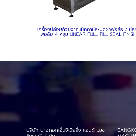
เครื่องปล่อยถ้วยจากแม็กกาซีล/ปิดฝาฟอล์ย / ซีล
ฟอล์ย 4 หลุม LINEAR FULL FILL SEAL FINIS
บริษัท บางกอกเอ็นจิเนียริ่ง แอนด์ แมช
BANGKO
ชินเนอรี จำกัด
MACHIN